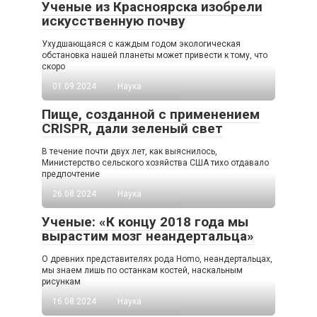
Ученые из Красноярска изобрели
искусственную почву
Ухудшающаяся с каждым годом экологическая
обстановка нашей планеты может привести к тому, что
скоро
01.09.2024
Наука
Пище, созданной с применением
CRISPR, дали зеленый свет
В течение почти двух лет, как выяснилось,
Министерство сельского хозяйства США тихо отдавало
предпочтение
26.08.2024
Наука
Ученые: «К концу 2018 года мы
вырастим мозг неандертальца»
О древних представителях рода Homo, неандертальцах,
мы знаем лишь по останкам костей, наскальным
рисункам
16.08.2024
Наука