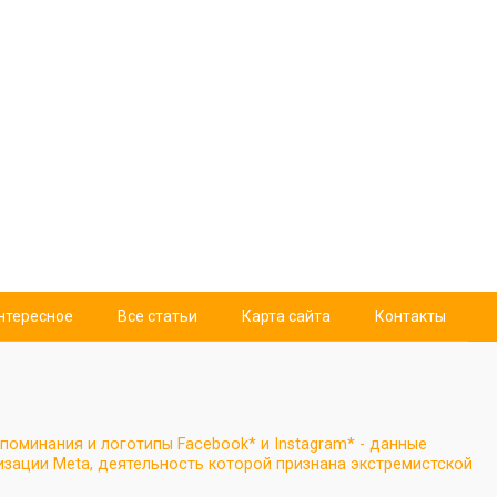
нтересное
Все статьи
Карта сайта
Контакты
поминания и логотипы Facebook* и Instagram* - данные
зации Meta, деятельность которой признана экстремистской