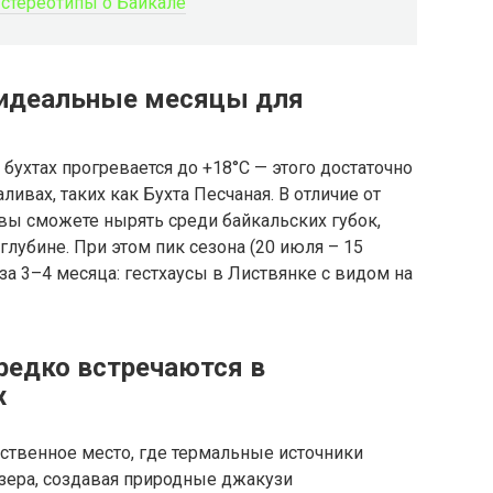
 стереотипы о Байкале
 идеальные месяцы для
бухтах прогревается до +18°C — этого достаточно
ивах, таких как Бухта Песчаная. В отличие от
вы сможете нырять среди байкальских губок,
лубине. При этом пик сезона (20 июля – 15
за 3–4 месяца: гестхаусы в Листвянке с видом на
 редко встречаются в
х
ственное место, где термальные источники
озера, создавая природные джакузи