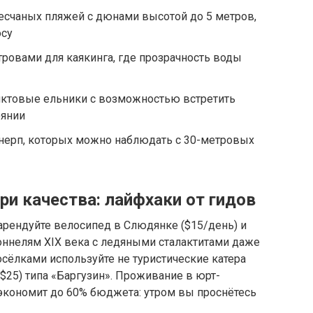
есчаных пляжей с дюнами высотой до 5 метров,
су
стровами для каякинга, где прозрачность воды
иктовые ельники с возможностью встретить
оянии
ерп, которых можно наблюдать с 30-метровых
ри качества: лайфхаки от гидов
арендуйте велосипед в Слюдянке ($15/день) и
ннелям XIX века с ледяными сталактитами даже
сёлками используйте не туристические катера
$25) типа «Баргузин». Проживание в юрт-
сэкономит до 60% бюджета: утром вы проснётесь