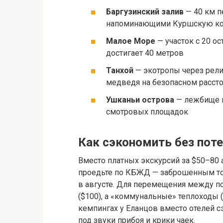
Баргузинский залив
— 40 км п
напоминающими Куршскую ко
Малое Море
— участок с 20 о
достигает 40 метров
Танхой
— экотропы через рел
медведя на безопасном расст
Ушканьи острова
— лежбище н
смотровых площадок
Как сэкономить без поте
Вместо платных экскурсий за $50–80 
проедьте по КБЖД — заброшенным то
в августе. Для перемещения между по
($100), а «коммунальные» теплоходы (
кемпингах у Еланцов вместо отелей 
под звуки прибоя и крики чаек.