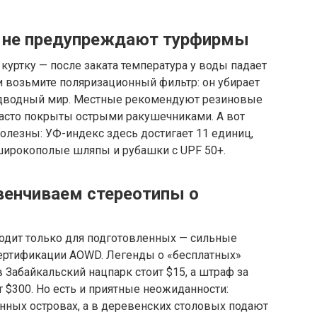
ём не предупреждают турфирмы
куртку — после заката температура у воды падает
и возьмите поляризационный фильтр: он убирает
подводный мир. Местные рекомендуют резиновые
часто покрыты острыми ракушечниками. А вот
лезны: УФ-индекс здесь достигает 11 единиц,
широкополые шляпы и рубашки с UPF 50+.
венчиваем стереотипы о
ходит только для подготовленных — сильные
 сертификации AOWD. Легенды о «бесплатных»
 Забайкальский нацпарк стоит $15, а штраф за
 $300. Но есть и приятные неожиданности:
нных островах, а в деревенских столовых подают