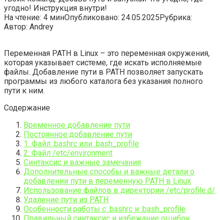
угодно! Инструкция внутри!
На чтение:
4 мин
Опубликовано:
24.05.2025
Рубрика:
Автор:
Andrey
Переменная PATH в Linux – это переменная окружения,
которая указывает системе, где искать исполняемые
файлы. Добавление пути в PATH позволяет запускать
программы из любого каталога без указания полного
пути к ним.
Содержание
Временное добавление пути
Постоянное добавление пути
1. Файл .bashrc или .bash_profile
2. Файл /etc/environment
Синтаксис и важные замечания
Дополнительные способы и важные детали о
добавлении пути в переменную PATH в Linux
Использование файлов в директории /etc/profile.d/
Удаление пути из PATH
Особенности работы с .bashrc и .bash_profile
Правильный синтаксис и избежание ошибок