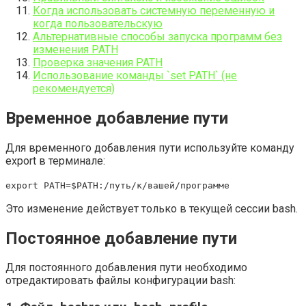
Когда использовать системную переменную и
когда пользовательскую
Альтернативные способы запуска программ без
изменения PATH
Проверка значения PATH
Использование команды `set PATH` (не
рекомендуется)
Временное добавление пути
Для временного добавления пути используйте команду
export в терминале:
export PATH=$PATH:/путь/к/вашей/программе
Это изменение действует только в текущей сессии bash.
Постоянное добавление пути
Для постоянного добавления пути необходимо
отредактировать файлы конфигурации bash: