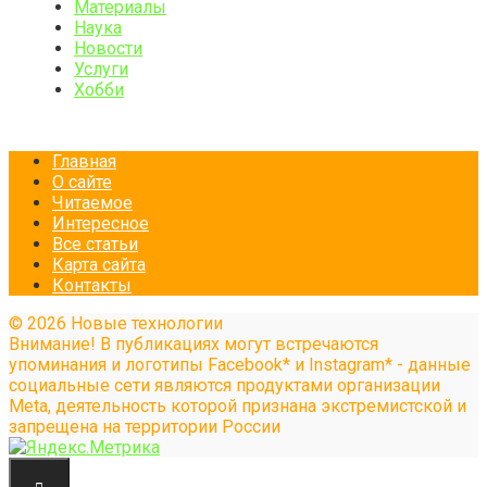
Материалы
Наука
Новости
Услуги
Хобби
Главная
О сайте
Читаемое
Интересное
Все статьи
Карта сайта
Контакты
© 2026 Новые технологии
Внимание! В публикациях могут встречаются
упоминания и логотипы Facebook* и Instagram* - данные
социальные сети являются продуктами организации
Meta, деятельность которой признана экстремистской и
запрещена на территории России