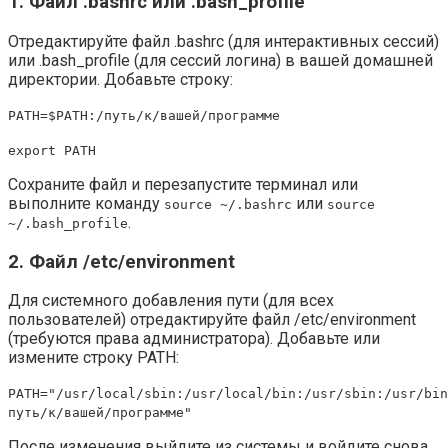
1. Файл .bashrc или .bash_profile
Отредактируйте файл .bashrc (для интерактивных сессий)
или .bash_profile (для сессий логина) в вашей домашней
директории. Добавьте строку:
PATH=$PATH:/путь/к/вашей/программе
export PATH
Сохраните файл и перезапустите терминал или
выполните команду
или
source ~/.bashrc
source
.
~/.bash_profile
2. Файл /etc/environment
Для системного добавления пути (для всех
пользователей) отредактируйте файл /etc/environment
(требуются права администратора). Добавьте или
измените строку PATH:
PATH="/usr/local/sbin:/usr/local/bin:/usr/sbin:/usr/bin
путь/к/вашей/программе"
После изменения выйдите из системы и войдите снова.