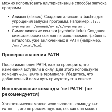
можно использовать альтернативные способы запуска
программ:
Алиасы (aliases): Создание алиасов в .bashrc для
упрощения запуска программ. Например,
alias
.
myprogram='/полный/путь/к/myprogram'
Символические ссылки (symbolic links): Создание
символических ссылок на исполняемые файлы в
каталогах, уже включенных в PATH (например,
).
/usr/local/bin
Проверка значения PATH
После изменения PATH, важно проверить, что
изменения вступили в силу. Для этого используйте
команду
в терминале. Убедитесь, что
echo $PATH
добавленный вами путь присутствует в списке.
Использование команды `set PATH` (не
рекомендуется)
Хотя технически можно использовать команду
set
, это не рекомендуется, так как она может
PATH=...