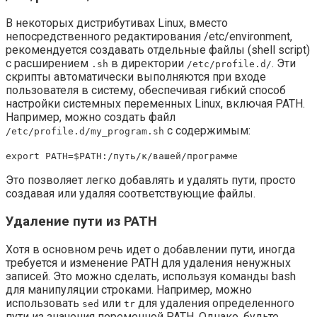
В некоторых дистрибутивах Linux, вместо
непосредственного редактирования /etc/environment,
рекомендуется создавать отдельные файлы (shell script)
с расширением
в директории
. Эти
.sh
/etc/profile.d/
скрипты автоматически выполняются при входе
пользователя в систему, обеспечивая гибкий способ
настройки системных переменных Linux, включая PATH.
Например, можно создать файл
с содержимым:
/etc/profile.d/my_program.sh
export PATH=$PATH:/путь/к/вашей/программе
Это позволяет легко добавлять и удалять пути, просто
создавая или удаляя соответствующие файлы.
Удаление пути из PATH
Хотя в основном речь идет о добавлении пути, иногда
требуется и изменение PATH для удаления ненужных
записей. Это можно сделать, используя команды bash
для манипуляции строками. Например, можно
использовать
или
для удаления определенного
sed
tr
пути из значения переменной PATH. Однако, будьте