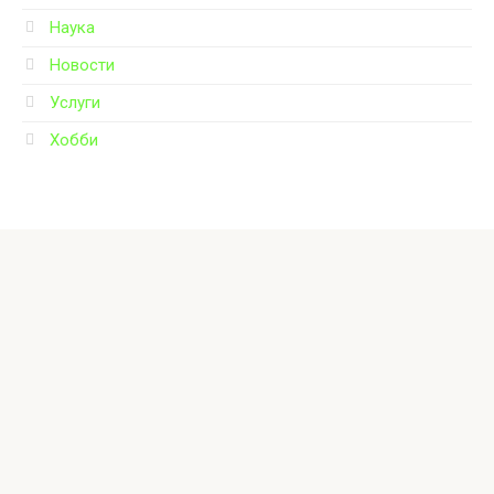
Наука
Новости
Услуги
Хобби
© 2026 Новые технологии
Внимание! В публикациях могут встречаются упоминания
и логотипы Facebook* и Instagram* - данные социальные
сети являются продуктами организации Meta,
деятельность которой признана экстремистской и
запрещена на территории России