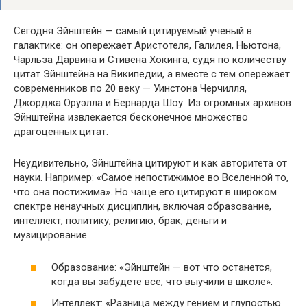
Сегодня Эйнштейн — самый цитируемый ученый в
галактике: он опережает Аристотеля, Галилея, Ньютона,
Чарльза Дарвина и Стивена Хокинга, судя по количеству
цитат Эйнштейна на Википедии, а вместе с тем опережает
современников по 20 веку — Уинстона Черчилля,
Джорджа Оруэлла и Бернарда Шоу. Из огромных архивов
Эйнштейна извлекается бесконечное множество
драгоценных цитат.
Неудивительно, Эйнштейна цитируют и как авторитета от
науки. Например: «Самое непостижимое во Вселенной то,
что она постижима». Но чаще его цитируют в широком
спектре ненаучных дисциплин, включая образование,
интеллект, политику, религию, брак, деньги и
музицирование.
Образование: «Эйнштейн — вот что останется,
когда вы забудете все, что выучили в школе».
Интеллект: «Разница между гением и глупостью