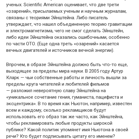
ученых. Scientific American оценивает, что две трети
«озарений», присылаемых ученым и научным журналам,
связаны с теориями Эйнштейна. Либо писатель
утверждает, что нашел объединенную теорию гравитации
и электромагнетизма, чего не смог сделать Эйнштейн,
либо идеи Эйнштейна оказались ошибочными, особенно
по части ОТО. (Еще одна треть «озарений» касается
вечных двигателей и источников вечной энергии).
Впрочем, в образе Эйнштейна должно быть что-то еще,
выходящее за пределы мира науки. В 2005 году Артур
Кларк — чьи собственные работы и личность вышли за
пределы круга читателей и любителей фильмов
— разложил невероятную славу Эйнштейна на
«уникальное сочетание гения, гуманиста, пацифиста и
эксцентрика». В то время как Ньютон, например, известен
всем и каждому, сколько рекламщиков будут
использовать его образ так же часто, как Эйнштейна,
чтобы рекламировать любые продукты широкой
публике? Какой политик упомянет имя Ньютона в своей
речи? Кто будет подписывать цитату его именем?