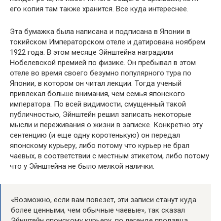
его копия там также хранится. Все куда интереснее.
Эта бумажка была написана и подписана в Японии в
токийском Императорском отеле и датирована ноябрем
1922 года. В этом месяце Эйнштейна наградили
Нобелевской премией по физике. Он пребывал в этом
отеле во время своего безумно популярного тура по
Японии, в котором он читал лекции. Тогда ученый
привлекал больше внимания, чем семья японского
императора. По всей видимости, смущенный такой
публичностью, Эйнштейн решил записать некоторые
мысли и переживания о жизни в записке. Конкретно эту
сентенцию (и еще одну коротенькую) он передал
японскому курьеру, либо потому что курьер не брал
чаевых, в соответствии с местным этикетом, либо потому
что у Эйнштейна не было мелкой налички.
«Возможно, если вам повезет, эти записи станут куда
более ценными, чем обычные чаевые», так сказал
Эйнштейн японскому курьеру, по легенде продавца