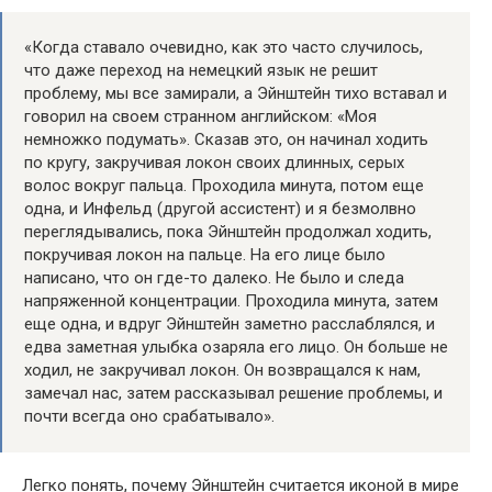
«Когда ставало очевидно, как это часто случилось,
что даже переход на немецкий язык не решит
проблему, мы все замирали, а Эйнштейн тихо вставал и
говорил на своем странном английском: «Моя
немножко подумать». Сказав это, он начинал ходить
по кругу, закручивая локон своих длинных, серых
волос вокруг пальца. Проходила минута, потом еще
одна, и Инфельд (другой ассистент) и я безмолвно
переглядывались, пока Эйнштейн продолжал ходить,
покручивая локон на пальце. На его лице было
написано, что он где-то далеко. Не было и следа
напряженной концентрации. Проходила минута, затем
еще одна, и вдруг Эйнштейн заметно расслаблялся, и
едва заметная улыбка озаряла его лицо. Он больше не
ходил, не закручивал локон. Он возвращался к нам,
замечал нас, затем рассказывал решение проблемы, и
почти всегда оно срабатывало».
Легко понять, почему Эйнштейн считается иконой в мире