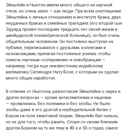
Эйнштейн и Ньютон имели много общего на научной
стезе, но очень мало — как люди. При всем скептицизме
Эйнштейна о личных отношениях и институте брака, двух
неудачных браках и семейных трагедиях (его второй сын
Эдуард провел последние тридцать лет своей жизни в
швейцарской психиатрической больнице), он был очень
общительным человеком. Он постоянно выступал на
публике, переписывался с друзьями, коллегами и
незнакомцами, прилагал постоянные усилия, чтобы
помочь научным «соперникам» и новобранцам —
например, тогда еще неизвестному индийскому
математику Сатиендре Нату Бозе, с которым он сделал
много общих наработок.
В отличие от Ньютона, разногласия Эйнштейна о науке и
других вопросах — кроме антисемитизма и нацизма
— проявлялись без полемики и без злобы. Не было
злобы даже в его долгой и неубедительной битве с
Бором на поле квантовой теории. Эйнштейн бил сильно,
но не для того, чтобы ранить. Споря со своим близким
другом Борном на ту же тему в 40-х и 50-х годах, самое