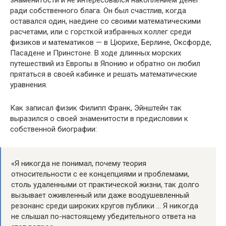
знаменитости и не интересовался накоплением денег
ради собственного блага. Он был счастлив, когда
оставался один, наедине со своими математическими
расчетами, или с горсткой избранных коллег среди
физиков и математиков — в Цюрихе, Берлине, Оксфорде,
Пасадене и Принстоне. В ходе длинных морских
путешествий из Европы в Японию и обратно он любил
прятаться в своей кабинке и решать математические
уравнения.
Как записал физик Филипп Франк, Эйнштейн так
выразился о своей знаменитости в предисловии к
собственной биографии:
«Я никогда не понимал, почему теория
относительности с ее концепциями и проблемами,
столь удаленными от практической жизни, так долго
вызывает оживленный или даже воодушевленный
резонанс среди широких кругов публики … Я никогда
не слышал по-настоящему убедительного ответа на