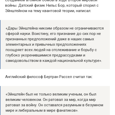
созданием атомной бомбы в ходе Второй мировой
войны. Датский физик Нильс Бор, который спорил с
Эйнштейном на тему квантовой теории, написал:
«Дары Эйнштейна никоим образом не ограничиваются
сферой науки. Воистину, его признание до сих пор не
признанных предположений даже в наших самых
элементарных и привычных предположениях
поощряет всех людей на отслеживание и борьбу с
глубоко укоренившимися предрассудками и
самодовольством в каждой национальной культуре».
Английский философ Бертран Рассел считал так:
«Эйнштейн был не только великим ученым, он был
великим человеком. Он ратовал за мир, когда мир
ратовал за войну. Он оставался разумным в безумном
мире и либеральным в мире фанатиков».