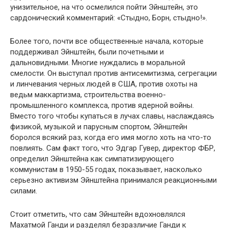
унизительное, на что осмелился пойти Эйнштейн, это
сардонический комментарий: «Стыдно, Борн, стыдно!».
Более того, почти все общественные начала, которые
поддерживал Эйнштейн, были почетными и
дальновидными. Многие нуждались в моральной
смелости. Он выступал против антисемитизма, сегрегации
и линчевания черных людей в США, против охоты на
ведьм маккартизма, строительства военно-
промышленного комплекса, против ядерной войны.
Вместо того чтобы купаться в лучах славы, наслаждаясь
физикой, музыкой и парусным спортом, Эйнштейн
боролся всякий раз, когда его имя могло хоть на что-то
повлиять. Сам факт того, что Эдгар Гувер, директор ФБР,
определил Эйнштейна как симпатизирующего
коммунистам в 1950-55 годах, показывает, насколько
серьезно активизм Эйнштейна принимался реакционными
силами.
Стоит отметить, что сам Эйнштейн вдохновлялся
Махатмой Ганди и разделял безразличие Ганди к