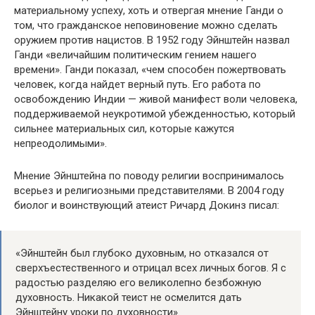
материальному успеху, хоть и отвергая мнение Ганди о
том, что гражданское неповиновение можно сделать
оружием против нацистов. В 1952 году Эйнштейн назвал
Ганди «величайшим политическим гением нашего
времени». Ганди показал, «чем способен пожертвовать
человек, когда найдет верный путь. Его работа по
освобождению Индии — живой манифест воли человека,
поддерживаемой неукротимой убежденностью, который
сильнее материальных сил, которые кажутся
непреодолимыми».
Мнение Эйнштейна по поводу религии воспринималось
всерьез и религиозными представителями. В 2004 году
биолог и воинствующий атеист Ричард Докинз писал:
«Эйнштейн был глубоко духовным, но отказался от
сверхъестественного и отрицал всех личных богов. Я с
радостью разделяю его великолепно безбожную
духовность. Никакой теист не осмелится дать
Эйнштейну уроки по духовности».