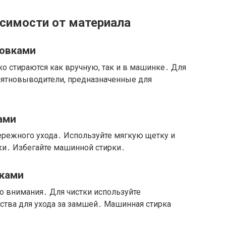
исимости от материала
совками
о стираются как вручную, так и в машинке․ Для
пятновыводители, предназначенные для
ами
режного ухода․ Используйте мягкую щетку и
жи․ Избегайте машинной стирки․
вками
 внимания․ Для чистки используйте
ства для ухода за замшей․ Машинная стирка