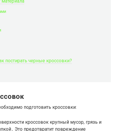
т материала
ами
и
ак постирать черные кроссовки?
оссовок
необходимо подготовить кроссовки:
оверхности кроссовок крупный мусор, грязь и
япкой․ Это предотвратит повреждение