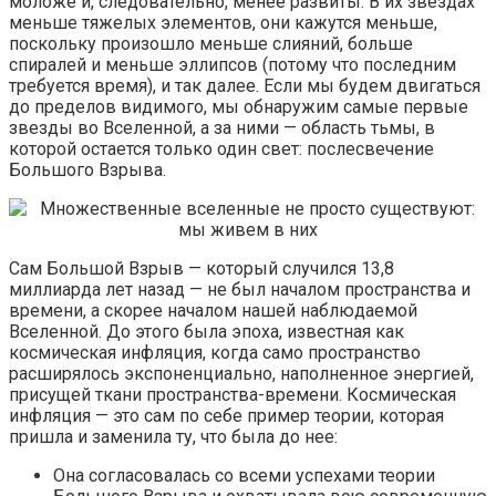
моложе и, следовательно, менее развиты. В их звездах
меньше тяжелых элементов, они кажутся меньше,
поскольку произошло меньше слияний, больше
спиралей и меньше эллипсов (потому что последним
требуется время), и так далее. Если мы будем двигаться
до пределов видимого, мы обнаружим самые первые
звезды во Вселенной, а за ними — область тьмы, в
которой остается только один свет: послесвечение
Большого Взрыва.
Сам Большой Взрыв — который случился 13,8
миллиарда лет назад — не был началом пространства и
времени, а скорее началом нашей наблюдаемой
Вселенной. До этого была эпоха, известная как
космическая инфляция, когда само пространство
расширялось экспоненциально, наполненное энергией,
присущей ткани пространства-времени. Космическая
инфляция — это сам по себе пример теории, которая
пришла и заменила ту, что была до нее:
Она согласовалась со всеми успехами теории