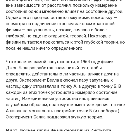
вне зависимости от расстояния, поскольку измерение
состояния одной мгновенно влияет на состояние другой.
Однако этот процесс остается «жутким», поскольку —
несмотря на подчинение строгим законам квантовой
физики — запутанность, похоже, связана с более
глубокой, но еще не открытой, теорией. Некоторые
физики пытаются подкопаться к этой глубокой теории, но
пока не нашли ничего определенного.
Что касается самой запутанности, в 1964 году физик
Джон Белл разработал знаменитый тест, дабы
определить, действительно ли частицы влияют друг на
друга. Эксперимент Белла включал пару запутанных
частиц: одну отправляли в точку А, а другую в точку Б. В
каждой из этих точек устройство измеряло состояние
частиц. Измерительные устройства настраивались
случайным образом, поэтому в момент измерения в точке
А никак не могли знать настройки точки Б (и наоборот).
Эксперимент Белла поддержал жуткую теорию.
И вот, Люсьен Харди, физик-теоретик из Института