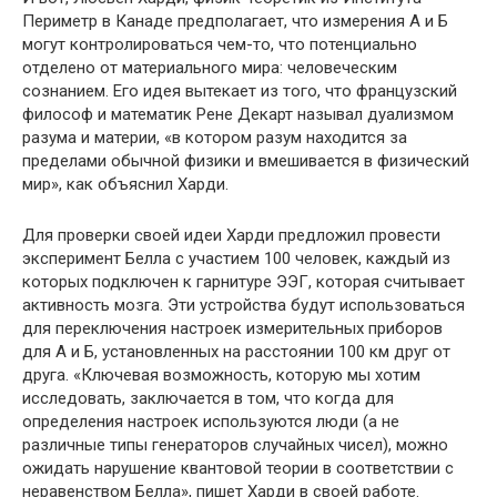
Периметр в Канаде предполагает, что измерения А и Б
могут контролироваться чем-то, что потенциально
отделено от материального мира: человеческим
сознанием. Его идея вытекает из того, что французский
философ и математик Рене Декарт называл дуализмом
разума и материи, «в котором разум находится за
пределами обычной физики и вмешивается в физический
мир», как объяснил Харди.
Для проверки своей идеи Харди предложил провести
эксперимент Белла с участием 100 человек, каждый из
которых подключен к гарнитуре ЭЭГ, которая считывает
активность мозга. Эти устройства будут использоваться
для переключения настроек измерительных приборов
для А и Б, установленных на расстоянии 100 км друг от
друга. «Ключевая возможность, которую мы хотим
исследовать, заключается в том, что когда для
определения настроек используются люди (а не
различные типы генераторов случайных чисел), можно
ожидать нарушение квантовой теории в соответствии с
неравенством Белла», пишет Харди в своей работе.